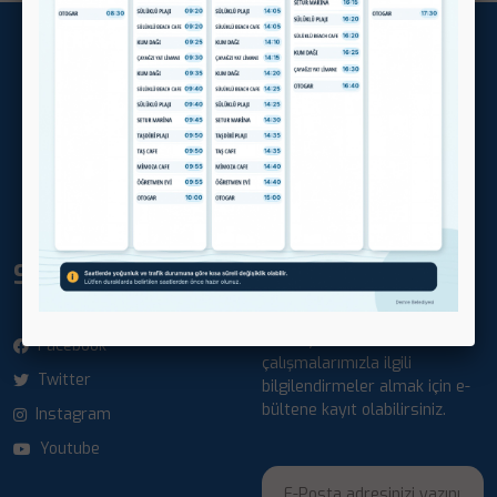
Demre Belediyesi
Adres:
Gökyazı Mahallesi Mustafa Masatlı Caddesi No:1
Demre/Antalya
Telefon:
444 15 07
E-Posta:
info@demre.bel.tr
SOSYAL MEDYA
E-BÜLTEN
Belediyemiz ve
Facebook
çalışmalarımızla ilgili
Twitter
bilgilendirmeler almak için e-
bültene kayıt olabilirsiniz.
Instagram
Youtube