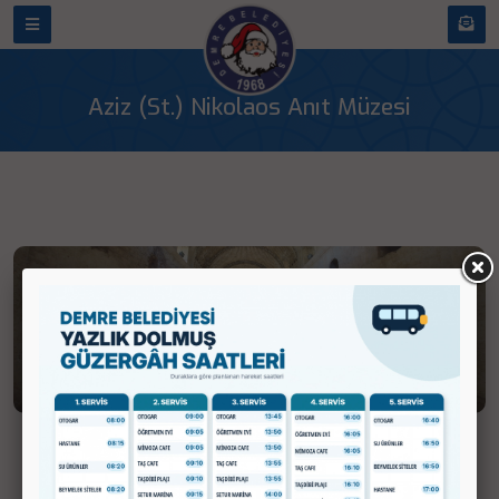
Aziz (St.) Nikolaos Anıt Müzesi