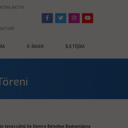
NLATMA METNI
AATLERI
ŞIM
E-İMAR
İLETIŞIM
Töreni
rin teveccühü ile Demre Belediye Başkanlığına