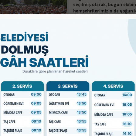
seçilmiş olarak, bugün ekibi
hemşehrilerimizin de yoğun ka
törenimizi gerçekleştirip hep
Bu ilçeye, tarihine, işçisine,
geçmişten bugüne her şeyine 
yanlışlardan sakınacak bir yö
istiyorum. Şimdi artık hizmet
ve Demre’mizi hak ettiği noktaya taşımak için var gücümüzle ça