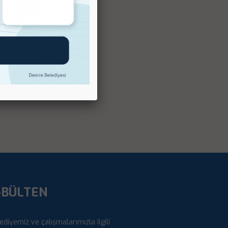
-BÜLTEN
ediyemiz ve çalışmalarımızla ilgili