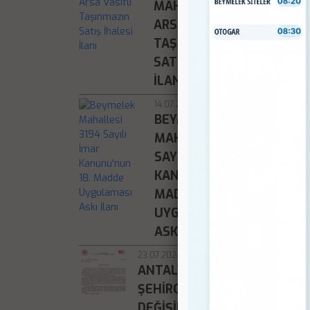
MAHALLESI'NDE
ARSA VASIFLI
TAŞINMAZIN
SATIŞ İHALESI
İLANI
14.07.2026
BEYMELEK
MAHALLESI 3194
SAYILI İMAR
KANUNU'NUN 18.
MADDE
UYGULAMASI
ASKI İLANI
23.07.2024
ANTALYA ÇEVRE,
ŞEHIRCILIK VE İKLIM
DEĞIŞIKLIĞI İL