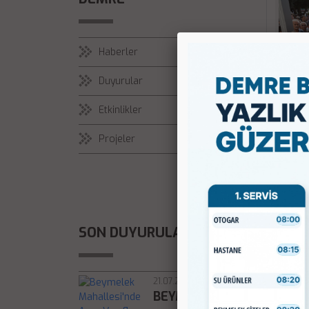
Haberler
Duyurular
Etkinlikler
olmak 
Projeler
SON DUYURULAR
21.07.2026
BEYMELEK