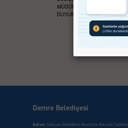
MÜDÜRLÜĞÜ'NÜN
DUYURUSU
Demre Belediyesi
Adres:
Gökyazı Mahallesi Mustafa Masatlı Caddes