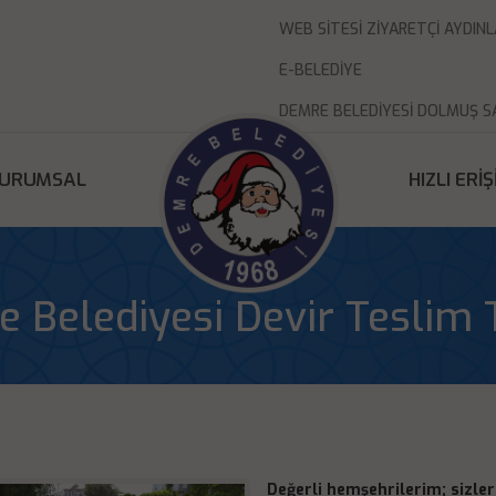
WEB SITESI ZIYARETÇI AYDI
E-BELEDIYE
DEMRE BELEDIYESI DOLMUŞ S
URUMSAL
HIZLI ERI
 Belediyesi Devir Teslim 
Değerli hemşehrilerim; sizle