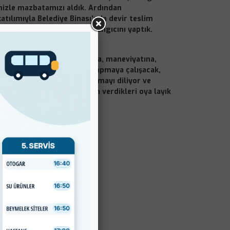
mizle mazbatamızı aldık. Ardından
tılımıyla Belediye Binası’nda devir teslim
 birlikte yeni dönemin başlangıcını yaptık.
 çiftçisine, kadınına, çocuğuna, maneviyatına,
sahip çıkacak; doğruları yapmaya çalışacak,
netim anlayışını ortaya koymayı diliyor ve
 zamanı. Hemşehrilerimizin verdikleri oya layık
lışacağız.