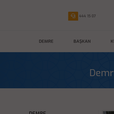
444 15 07
DEMRE
BAŞKAN
K
Demre
DEMRE