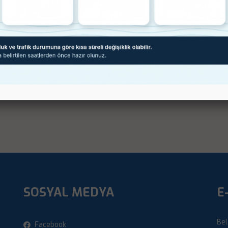
SOSYAL MEDYA
E
i
Bel
Facebook