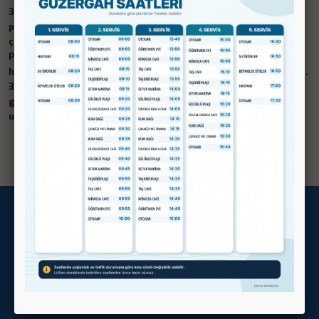
3 Aralık Dünya Engelliler Günü dolayısıyla düzenlenen kutlama
programında, ilçemizde eğitim gören özel gereksinimli
çocuklarımızın sahnedeki heyecanlarına ortak olduk.
Programda emeği bulunan öğretmenlerimize ve çocuklarımızı
her koşulda destekleyen ailelerine gönülden teşekkür ediyorum.
3 Aralık Dünya Engelliler Günü’nü yürekten kutluyor, tüm özel
gereksinimli vatandaşlarımızın her daim sevgiyle, güvenle ve
umutla yürüdükleri bir gelecek diliyorum.
Demre Belediyesi
Adres:
Gökyazı Mahallesi Mustafa Masatlı Caddesi No:1
Demre/Antalya
Telefon:
444 15 07