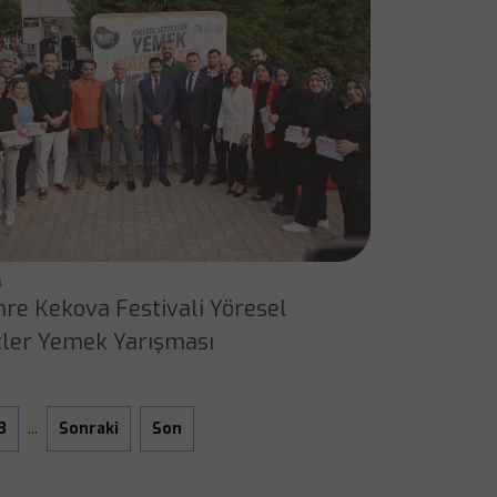
4
re Kekova Festivali Yöresel
tler Yemek Yarışması
3
...
Sonraki
Son