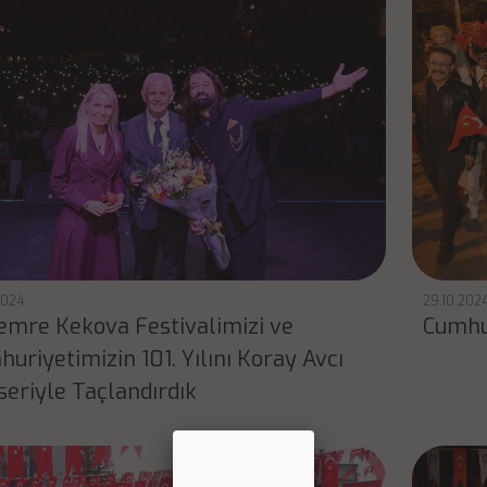
2024
29.10.202
emre Kekova Festivalimizi ve
Cumhur
uriyetimizin 101. Yılını Koray Avcı
eriyle Taçlandırdık