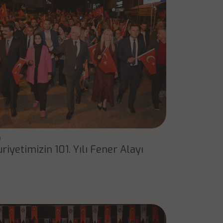
4
iyetimizin 101. Yılı Fener Alayı