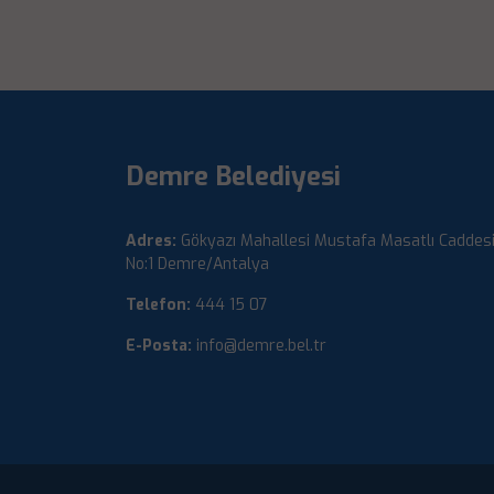
Demre Belediyesi
Adres:
Gökyazı Mahallesi Mustafa Masatlı Caddes
No:1 Demre/Antalya
Telefon:
444 15 07
E-Posta:
info@demre.bel.tr