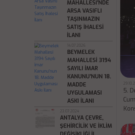
MAHALLESI'NDE
ARSA VASIFLI
TAŞINMAZIN
SATIŞ İHALESI
İLANI
14.07.2026
BEYMELEK
MAHALLESI 3194
SAYILI İMAR
KANUNU'NUN 18.
MADDE
29.10.
5. D
UYGULAMASI
Cumh
ASKI İLANI
Kons
23.07.2024
ANTALYA ÇEVRE,
ŞEHIRCILIK VE İKLIM
DEĞIŞIKLIĞI İL