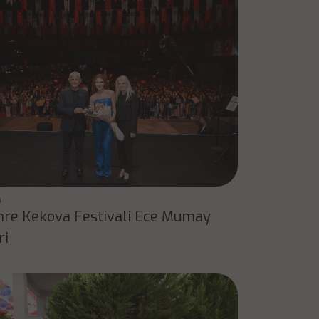
4
mre Kekova Festivali Ece Mumay
ri