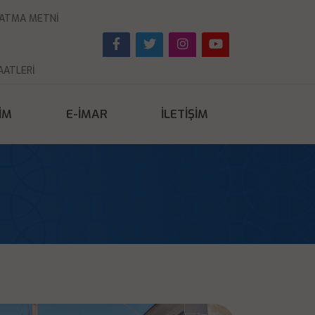
NLATMA METNI
AATLERI
ŞIM
E-İMAR
İLETIŞIM