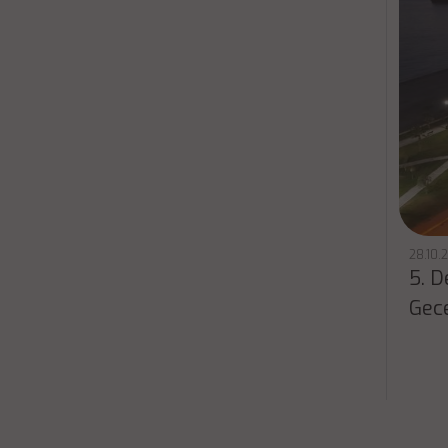
28.10.
5. D
Gec