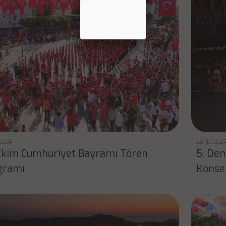
2024
28.10.202
Ekim Cumhuriyet Bayramı Tören
5. De
gramı
Konse