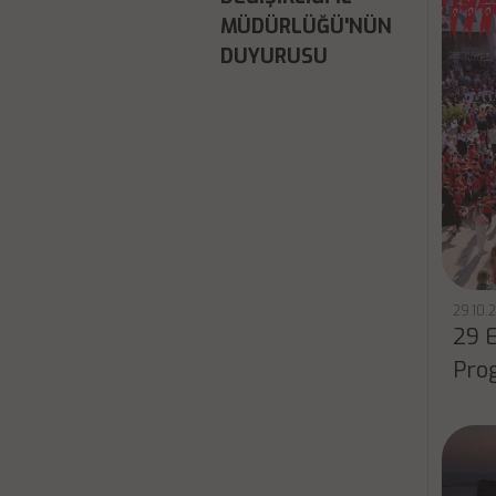
MÜDÜRLÜĞÜ'NÜN
DUYURUSU
29.10.
29 
Pro