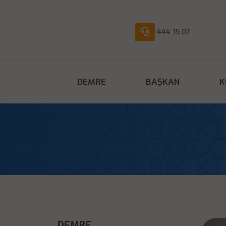
444 15 07
DEMRE
BAŞKAN
K
DEMRE