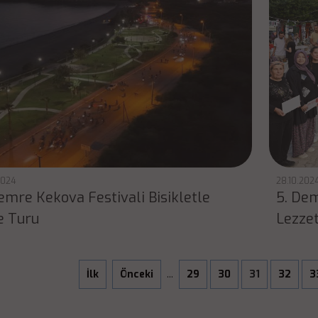
2024
28.10.202
emre Kekova Festivali Bisikletle
5. Dem
e Turu
Lezze
İlk
Önceki
...
29
30
31
32
3