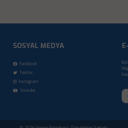
SOSYAL MEDYA
E
i
Bel
Facebook
bil
Twitter
kay
Instagram
Youtube
© 2026 Demre Belediyesi. Tüm Hakları Saklıdır.